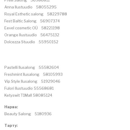
Anna Ilustuudio 58055295
Royal Esthetic salong 58229788
Fest Baltic Salong 56907374
Eevel cosmetic OÜ 58221198
Orange Ilustuudio 56475132
Dolcezza Stuudio 55950152
Pastelli Ilusalong 55582604
Freshmint Ilusalong 58105993
Vip Style Ilusalong 51929046
Fulori Ilustuudio 55568681
Ketyswit T1Mall 58085124
Нарва:
Beauty Salong 5180936
Тарту: