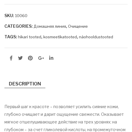
FO
AC
UN
TIV
SKU:
10060
TAI
E
N
CL
CATEGORIES:
,
Домашняя линия
Очищение
OF
EA
TAGS:
,
,
hikari tooted
kosmeetikatooted
näohooldustooted
YO
NS
UT
ER
H
25
SU
0
NN
ML
Y
DESCRIPTION
DA
Y
Первый шаг к красоте – позволяет усилить сияние кожи,
CR
глубоко очищает и дарит ощущение свежести. Оказывает
EA
мягкое отшелушивающее действие на трех уровнях: на
M
глубоком – за счет гликолевой кислоты, на промежуточном