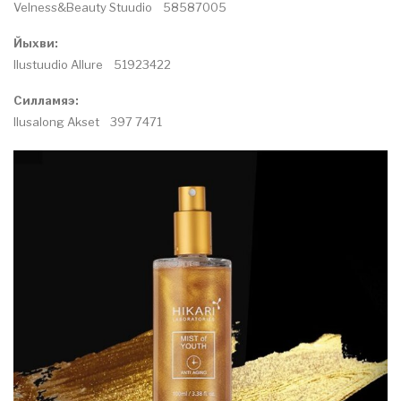
Velness&Beauty Stuudio 58587005
Йыхви:
Ilustuudio Allure 51923422
Силламяэ:
Ilusalong Akset 397 7471