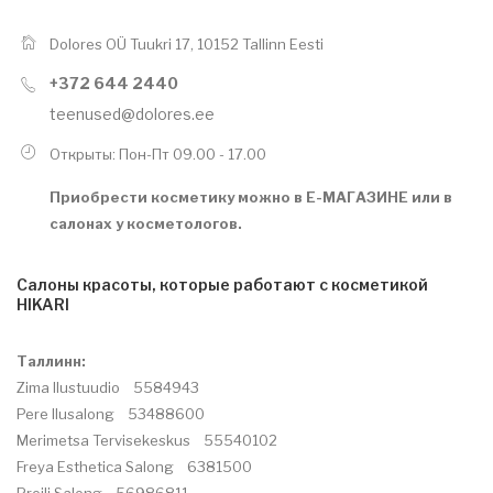
Dolores OÜ Tuukri 17, 10152 Tallinn Eesti
+372 644 2440
teenused@dolores.ee
Открыты: Пон-Пт 09.00 - 17.00
Приобрести косметику можно в
Е-МАГАЗИНЕ
или в
салонах у косметологов.
Салоны красоты, которые работают с косметикой
HIKARI
Таллинн:
Zima Ilustuudio 5584943
Pere Ilusalong 53488600
Merimetsa Tervisekeskus 55540102
Freya Esthetica Salong 6381500
Preili Salong 56986811