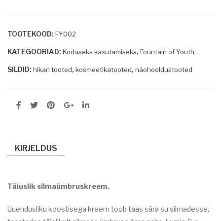
UN
UN
TAI
TAI
N
N
TOOTEKOOD:
FY002
OF
OF
KATEGOORIAD:
,
Koduseks kasutamiseks
Fountain of Youth
YO
YO
SILDID:
,
,
hikari tooted
kosmeetikatooted
näohooldustooted
UT
UT
H
H
EN
MO
ER
RNI
GIZ
NG
ING
SEC
KIRJELDUS
PE
RE
EL
T
50
50
Täiuslik silmaümbruskreem.
ML
ML
Uuendusliku koostisega kreem toob taas sära su silmadesse,