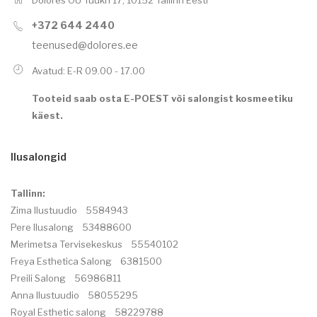
+372 644 2440
teenused@dolores.ee
Avatud: E-R 09.00 - 17.00
Tooteid saab osta
E-POEST
või salongist kosmeetiku
käest.
Ilusalongid
Tallinn:
Zima Ilustuudio 5584943
Pere Ilusalong 53488600
Merimetsa Tervisekeskus 55540102
Freya Esthetica Salong 6381500
Preili Salong 56986811
Anna Ilustuudio 58055295
Royal Esthetic salong 58229788