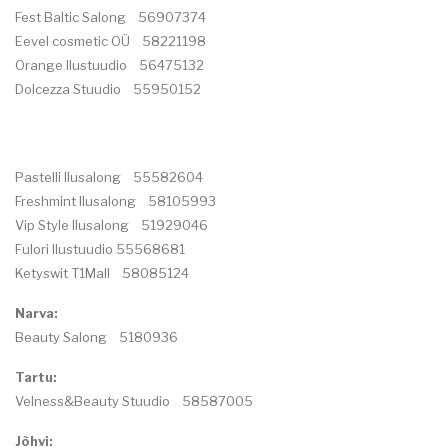
Fest Baltic Salong 56907374
Eevel cosmetic OÜ 58221198
Orange Ilustuudio 56475132
Dolcezza Stuudio 55950152
Pastelli Ilusalong 55582604
Freshmint Ilusalong 58105993
Vip Style Ilusalong 51929046
Fulori Ilustuudio 55568681
Ketyswit T1Mall 58085124
Narva:
Beauty Salong 5180936
Tartu:
Velness&Beauty Stuudio 58587005
Jõhvi: