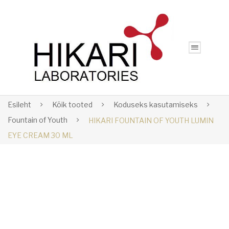
Esileht
Kõik tooted
Koduseks kasutamiseks
Fountain of Youth
HIKARI FOUNTAIN OF YOUTH LUMIN
EYE CREAM 30 ML