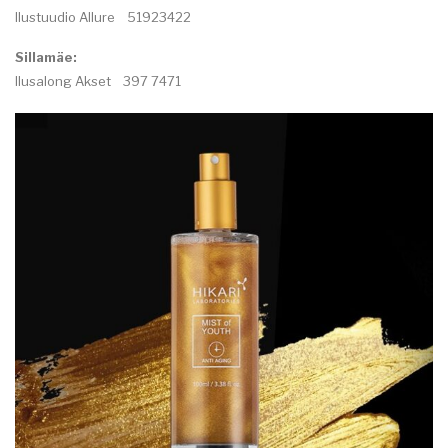
Ilustuudio Allure 51923422
Sillamäe:
Ilusalong Akset 397 7471