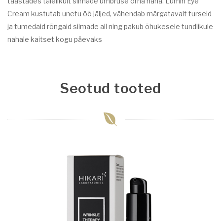
taastades täielikult silmade ümbruse õrna naha. Lumin Eye
Cream kustutab unetu öö jäljed, vähendab märgatavalt turseid
ja tumedaid rõngaid silmade all ning pakub õhukesele tundlikule
nahale kaitset kogu päevaks
Seotud tooted